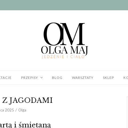
TACJE
PRZEPISY
BLOG
WARSZTATY
SKLEP
K
 Z JAGODAMI
ipca 2025
Olga
artą i śmietaną