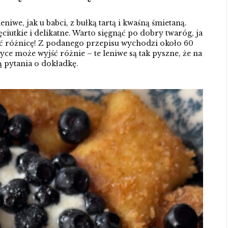
iwe, jak u babci, z bułką tartą i kwaśną śmietaną.
utkie i delikatne. Warto sięgnąć po dobry twaróg, ja
ć różnicę! Z podanego przepisu wychodzi około 60
yce może wyjść różnie – te leniwe są tak pyszne, że na
 pytania o dokładkę.