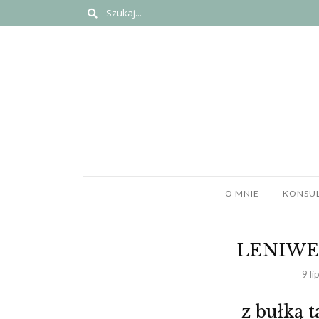
O MNIE
KONSUL
LENIWE
9 l
z bułką t