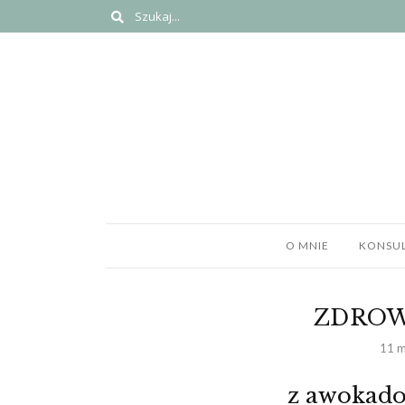
O MNIE
KONSUL
ZDROW
11 m
z awokado,