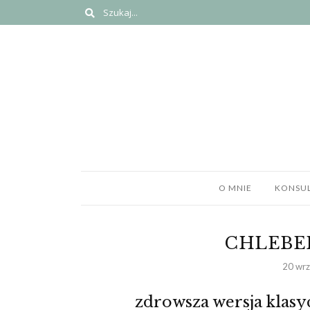
O MNIE
KONSUL
CHLEBE
20 wrz
zdrowsza wersja klas