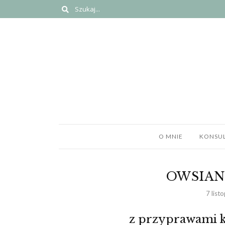
O MNIE
KONSUL
OWSIAN
7 list
z przyprawami 