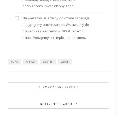
podpieczony i wystudzony spód.
Na wierzchu układamy odłożone szparagi i
posypujemy parmezanem. Wstawiamy do
piekarnika i pieczemy w 180 st. przez 45
minut. Podajemy na ciepło lub na zimno.
JAJKA
OBIAD
SŁONE
WEGE
POPRZEDNI PRZEPIS
NASTĘPNY PRZEPIS