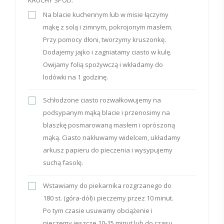
Na blacie kuchennym lub w misie łączymy
mąkę z solą i zimnym, pokrojonym masłem.
Przy pomocy dłoni, tworzymy kruszonkę.
Dodajemy jajko i zagniatamy ciasto w kulę.
Owijamy folią spożywczą i wkładamy do
lodówki na 1 godzinę.
Schłodzone ciasto rozwałkowujemy na
podsypanym mąką blacie i przenosimy na
blaszkę posmarowaną masłem i oprószoną
mąką. Ciasto nakłuwamy widelcem, układamy
arkusz papieru do pieczenia i wysypujemy
suchą fasolę.
Wstawiamy do piekarnika rozgrzanego do
180 st. (góra-dół) i pieczemy przez 10 minut.
Po tym czasie usuwamy obciążenie i
pieczemy jeszcze 10-15 minut lub do czasu,