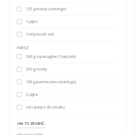
125 g masła (zimnego)
1 jajko
1/4 łyżeczki soli
FARSZ:
500 g szparagów (1 pęczek)
250 g ricotty
100 g parmezanu (startego)
2 jajka
sól i pieprz do smaku
JAK TO ZROBIĆ:
KRUCHY SPÓD: