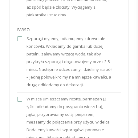
aż spód będzie złocisty. Wyciągamy z
piekarnika i studzimy.
FARSZ:
Szparagi myjemy, odłamujemy zdrewniałe
końcówki. Wkładamy do garnka lub dużej
patelni, zalewamy wrzącą wodą, tak aby
przykryła szparagi i obgotowujemy przez 3-5
minut. Następnie odcedzamy i dzielimy na pół
– jedną połowę kroimy na mniejsze kawałki, a
drugą odkładamy do dekoracji.
W misce umieszczamy ricottę, parmezan (2
łyżki odkładamy do posypania wierzchu),
jajka, przyprawiamy solą i pieprzem,
mieszamy do połączenia przy użyciu widelca.
Dodajemy kawałki szparagów i ponownie
mieszamy. Masę przekładamy na