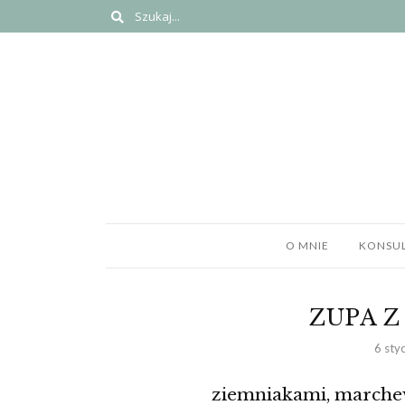
O MNIE
KONSUL
ZUPA Z
6 sty
ziemniakami, march