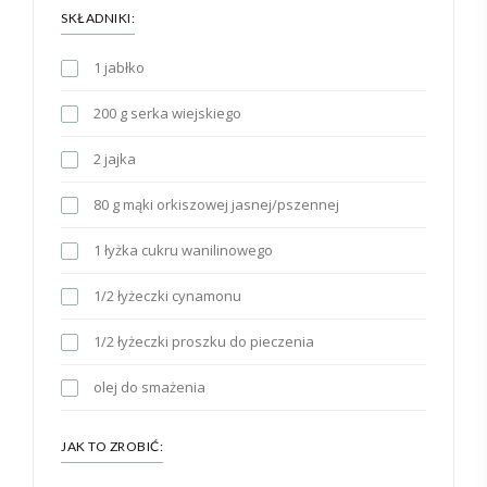
SKŁADNIKI:
1 jabłko
200 g serka wiejskiego
2 jajka
80 g mąki orkiszowej jasnej/pszennej
1 łyżka cukru wanilinowego
1/2 łyżeczki cynamonu
1/2 łyżeczki proszku do pieczenia
olej do smażenia
JAK TO ZROBIĆ: